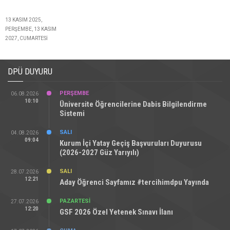
13 KASIM 2025,
PERŞEMBE, 13 KASIM
2027, CUMARTESI
DPÜ DUYURU
PERŞEMBE
06.08.2026
10:10
Üniversite Öğrencilerine Dabis Bilgilendirme
Sistemi
SALI
04.08.2026
09:04
Kurum İçi Yatay Geçiş Başvuruları Duyurusu
(2026-2027 Güz Yarıyılı)
SALI
28.07.2026
12:21
Aday Öğrenci Sayfamız #tercihimdpu Yayında
PAZARTESI
27.07.2026
12:20
GSF 2026 Özel Yetenek Sınavı İlanı