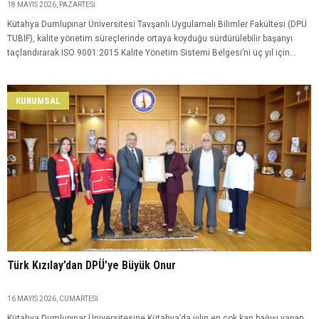
18 MAYIS 2026, PAZARTESI
Kütahya Dumlupınar Üniversitesi Tavşanlı Uygulamalı Bilimler Fakültesi (DPÜ
TUBİF), kalite yönetim süreçlerinde ortaya koyduğu sürdürülebilir başarıyı
taçlandırarak ISO 9001:2015 Kalite Yönetim Sistemi Belgesi’ni üç yıl için
yenilemeye hak kazandı.
KURUMSAL
Türk Kızılay’dan DPÜ’ye Büyük Onur
16 MAYIS 2026, CUMARTESI
Kütahya Dumlupınar Üniversitesine Kütahya’da yılın en çok kan bağışı yapan