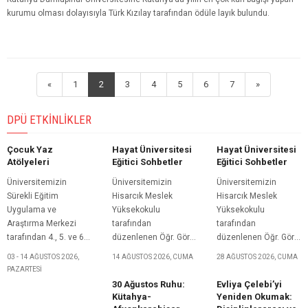
kurumu olması dolayısıyla Türk Kızılay tarafından ödüle layık bulundu.
«
1
2
3
4
5
6
7
»
DPÜ ETKINLIKLER
Çocuk Yaz
Hayat Üniversitesi
Hayat Üniversitesi
Atölyeleri
Eğitici Sohbetler
Eğitici Sohbetler
Üniversitemizin
Üniversitemizin
Üniversitemizin
Sürekli Eğitim
Hisarcık Meslek
Hisarcık Meslek
Uygulama ve
Yüksekokulu
Yüksekokulu
Araştırma Merkezi
tarafından
tarafından
tarafından 4., 5. ve 6.
düzenlenen Öğr. Gör.
düzenlenen Öğr. Gör.
sınıf öğrencilerine
Fadim KOÇ’un
Dr. Nuri USLU’nun
03 - 14 AĞUSTOS 2026,
14 AĞUSTOS 2026, CUMA
28 AĞUSTOS 2026, CUMA
yönelik olarak
konuşmacı olarak
konuşmacı olarak
PAZARTESI
düzenlenen Çocuk
katılacağı Hayat
katılacağı Hayat
30 Ağustos Ruhu:
Evliya Çelebi’yi
Yaz Atölyeleri başlıklı
Üniversitesi Eğitici
Üniversitesi Eğitici
Kütahya-
Yeniden Okumak:
etkinlik, 3-14 Ağustos
Sohbetler başlıklı
Sohbetler başlıklı