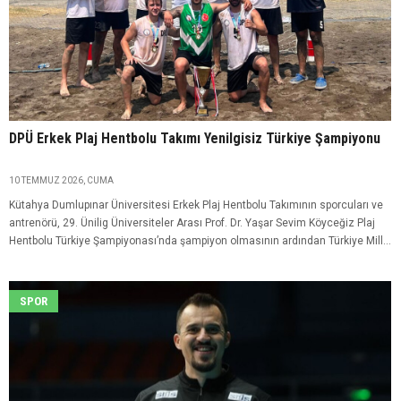
DPÜ Erkek Plaj Hentbolu Takımı Yenilgisiz Türkiye Şampiyonu
10 TEMMUZ 2026, CUMA
Kütahya Dumlupınar Üniversitesi Erkek Plaj Hentbolu Takımının sporcuları ve
antrenörü, 29. Ünilig Üniversiteler Arası Prof. Dr. Yaşar Sevim Köyceğiz Plaj
Hentbolu Türkiye Şampiyonası’nda şampiyon olmasının ardından Türkiye Millî
Takımı’na seçildi.
SPOR