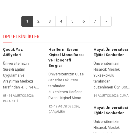
1
2
3
4
5
6
7
»
DPÜ ETKINLIKLER
Çocuk Yaz
Harflerin Evreni:
Hayat Üniversitesi
Atölyeleri
Kişisel Mono Baskı
Eğitici Sohbetler
ve Tipografi
Üniversitemizin
Üniversitemizin
Sergisi
Sürekli Eğitim
Hisarcık Meslek
Üniversitemizin Güzel
Uygulama ve
Yüksekokulu
Sanatlar Fakültesi
Araştırma Merkezi
tarafından
tarafından
tarafından 4., 5. ve 6.
düzenlenen Öğr. Gör.
düzenlenen Harflerin
sınıf öğrencilerine
Fadim KOÇ’un
03 - 14 AĞUSTOS 2026,
14 AĞUSTOS 2026, CUMA
Evreni: Kişisel Mono
yönelik olarak
konuşmacı olarak
PAZARTESI
Baskı ve Tipografi
düzenlenen Çocuk
katılacağı Hayat
12 - 19 AĞUSTOS 2026,
Hayat Üniversitesi
Sergisi başlıklı
Yaz Atölyeleri başlıklı
Üniversitesi Eğitici
ÇARŞAMBA
Eğitici Sohbetler
etkinlik, 12 Ağustos
etkinlik, 3-14 Ağustos
Sohbetler başlıklı
2026 Çarşamba günü
Üniversitemizin
2026 tarihleri
etkinlik, 14 Ağustos
saat 12.00'de Ahmet
Hisarcık Meslek
arasında
2026 Cuma günü