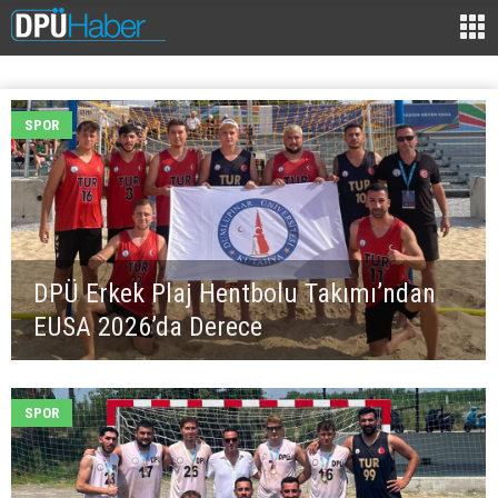
SPOR
DPÜ Erkek Plaj Hentbolu Takımı’ndan
EUSA 2026’da Derece
SPOR