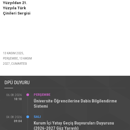
10.00'da Zafer Rotası
Yüzyıldan 21.
Ekspresi'nde
Yüzyıla Türk
gerçekleştirilecektir.
Çinileri Sergisi
Etkinliğe ilişkin detaylı
bilgi: zaferrotasi2.dpu.edu.tr
13 KASIM 2025,
PERŞEMBE, 13 KASIM
2027, CUMARTESI
DPÜ DUYURU
PERŞEMBE
06.08.2026
10:10
Üniversite Öğrencilerine Dabis Bilgilendirme
Sistemi
SALI
04.08.2026
09:04
Kurum İçi Yatay Geçiş Başvuruları Duyurusu
(2026-2027 Güz Yarıyılı)