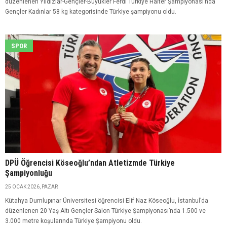
düzenlenen Yıldızlar-Gençler-Büyükler Ferdi Türkiye Halter Şampiyonası’nda
Gençler Kadınlar 58 kg kategorisinde Türkiye şampiyonu oldu.
SPOR
DPÜ Öğrencisi Köseoğlu’ndan Atletizmde Türkiye
Şampiyonluğu
25 OCAK 2026, PAZAR
​Kütahya Dumlupınar Üniversitesi öğrencisi Elif Naz Köseoğlu, İstanbul’da
düzenlenen 20 Yaş Altı Gençler Salon Türkiye Şampiyonası’nda 1.500 ve
3.000 metre koşularında Türkiye Şampiyonu oldu.