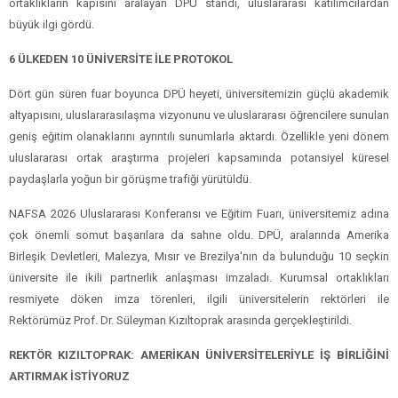
ortaklıkların kapısını aralayan DPÜ standı, uluslararası katılımcılardan
büyük ilgi gördü.
6 ÜLKEDEN 10 ÜNİVERSİTE İLE PROTOKOL
Dört gün süren fuar boyunca DPÜ heyeti, üniversitemizin güçlü akademik
altyapısını, uluslararasılaşma vizyonunu ve uluslararası öğrencilere sunulan
geniş eğitim olanaklarını ayrıntılı sunumlarla aktardı. Özellikle yeni dönem
uluslararası ortak araştırma projeleri kapsamında potansiyel küresel
paydaşlarla yoğun bir görüşme trafiği yürütüldü.
NAFSA 2026 Uluslararası Konferansı ve Eğitim Fuarı, üniversitemiz adına
çok önemli somut başarılara da sahne oldu. DPÜ, aralarında Amerika
Birleşik Devletleri, Malezya, Mısır ve Brezilya'nın da bulunduğu 10 seçkin
üniversite ile ikili partnerlik anlaşması imzaladı. Kurumsal ortaklıkları
resmiyete döken imza törenleri, ilgili üniversitelerin rektörleri ile
Rektörümüz Prof. Dr. Süleyman Kızıltoprak arasında gerçekleştirildi.
REKTÖR KIZILTOPRAK: AMERİKAN ÜNİVERSİTELERİYLE İŞ BİRLİĞİNİ
ARTIRMAK İSTİYORUZ