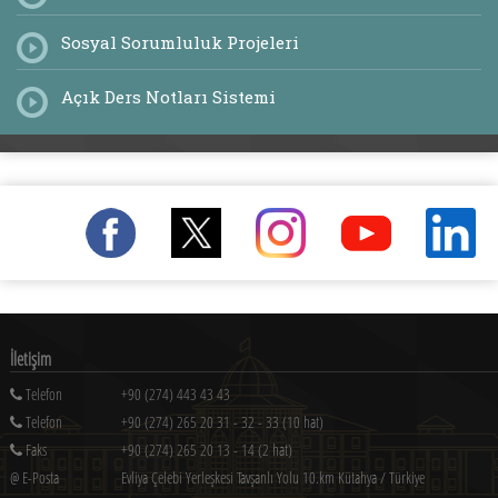
Sosyal Sorumluluk Projeleri
Açık Ders Notları Sistemi
İletişim
Telefon
+90 (274) 443 43 43
Telefon
+90 (274) 265 20 31 - 32 - 33 (10 hat)
Faks
+90 (274) 265 20 13 - 14 (2 hat)
@ E-Posta
Evliya Çelebi Yerleşkesi Tavşanlı Yolu 10.km Kütahya / Türkiye