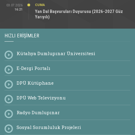
16:21
Kurumlar Arası Yatay Geçiş Başvuruları Duyurusu
(2026-2027 Güz Yarıyılı)
CUMA
03.07.2026
16:21
Yan Dal Başvuruları Duyurusu (2026-2027 Güz
Yarıyılı)
HIZLI ERIŞIMLER
Kütahya Dumlupınar Üniversitesi
E-Dergi Portalı
DPÜ Kütüphane
DPÜ Web Televizyonu
Radyo Dumlupınar