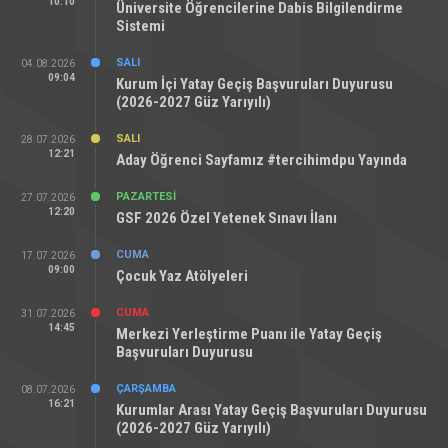
PERŞEMBE
06.08.2026
10:10
Üniversite Öğrencilerine Dabis Bilgilendirme
Sistemi
SALI
04.08.2026
09:04
Kurum İçi Yatay Geçiş Başvuruları Duyurusu
(2026-2027 Güz Yarıyılı)
SALI
28.07.2026
12:21
Aday Öğrenci Sayfamız #tercihimdpu Yayında
PAZARTESI
27.07.2026
12:20
GSF 2026 Özel Yetenek Sınavı İlanı
CUMA
17.07.2026
09:00
Çocuk Yaz Atölyeleri
CUMA
31.07.2026
14:45
Merkezi Yerleştirme Puanı ile Yatay Geçiş
Başvuruları Duyurusu
ÇARŞAMBA
08.07.2026