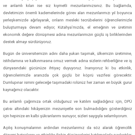
Üniversiteler, sadece geçmişiyle değil, yetiştirdiği değerler ve geleceğe
olan inancıyla yaşayan ulvi kurumlardır. akademik yapımızı asıl ayakta tutan
ve anlamlı kılan ise siz kıymetli mezunlarımızsınız. Bu bağlamda,
devletimizin önemli kademelerinde görev alan mezunlarımızı yıl boyunca
yerleşkemizde ağırlayarak, onların mesleki tecrübelerini öğrencilerimizle
buluşturmaya devam ediyor, Kütahya’mızda, el emeğinin ve üretimin
ekonomik değere dönüşmesi adına mezunlarımızın güçlü iş birliklerinden
destek almayı sürdürüyoruz.
Bugün de üniversitemizin adını daha yukarı taşımak, ülkemizin üretimine,
istihdamına ve kalkınmasına omuz vermek adına sizlerin rehberliğine ve iş
dünyasındaki gücünüze ihtiyaç duyuyoruz. İnanıyoruz ki bu etkinlik,
öğrencilerimizle aranızda çok güçlü bir köprü vazifesi görecektir.
Dumlupınar ismini geleceğe taşımadaki rolünüz her zaman en büyük gurur
kaynağımız olacaktır.
Bu anlamlı çağrımıza ortak olduğunuz ve katılım sağladığınız için, DPÜ
çatısı altındaki hikâyenizin mezuniyetle son bulmadıdığını gösterdiğiniz
için hepinize en kalbi şükranlarımı sunuyor, sizleri saygıyla selamlıyorum.