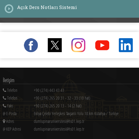
Sosyal Sorumluluk Projeleri
Açık Ders Notları Sistemi
İletişim
Telefon
+90 (274) 443 43 43
Telefon
+90 (274) 265 20 31 - 32 - 33 (10 hat)
Faks
+90 (274) 265 20 13 - 14 (2 hat)
@ E-Posta
Evliya Çelebi Yerleşkesi Tavşanlı Yolu 10.km Kütahya / Türkiye
Adres
dumlupinaruniversitesi@hs01.kep.tr