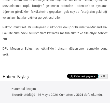
Açılış konuşmalarının ardından mezunlarımız da söz alarak öğrencilik
dönemi hatıralarını ve etkinliğe ilişkin düşüncelerini katılımcılarla paylaştılar.
Mezunlarımız toplu fotoğraf çekiminin ardından Bedesten'den ayrılarak
öğrenim gördükleri fakültelerine geçerken çok sayıda fotoğrafın çekildiği
ve anıların hatırlandığı tur gerçekleştirdiler.
Rektörümüz Prof. Dr. Süleyman Kızıltoprak da Spor Bilimler ve Mühendislik
Fakültelerimizdeki buluşmalara katılarak mezunlarımız ve aileleriyle sohbet
etti.
DPÜ Mezunlar Buluşması etkinlikleri, akşam düzenlenen yemekle sona
erdi.
Haberi Paylaş
x 0
Kurumsal İletişim
Koordinatörlüğü - 16 Mayıs 2026, Cumartesi /
3394
defa okundu.