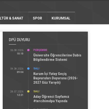
LTÜR & SANAT
SPOR
KURUMSAL
DPÜ DUYURU
PERŞEMBE
06.08.2026
10:10
Üniversite Öğrencilerine Dabis
Bilgilendirme Sistemi
SALI
04.08.2026
09:04
Kurum İçi Yatay Geçiş
Başvuruları Duyurusu (2026-
2027 Güz Yarıyılı)
SALI
28.07.2026
12:21
Aday Öğrenci Sayfamız
#tercihimdpu Yayında