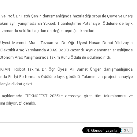
 Prof. Dr. Fatih Şen’in danışmanlığında hazırladığı proje ile Çevre ve Enerji
 Takım aynı yarışmada En Yüksek Ticarileştirme Potansiyeli Ödülüne de layık
nı zamanda sektörel açıdan da değer taşıdığını kanıtladı.
. Üyesi Mehmet Murat Tezcan ve Dr. Öğr. Üyesi Hasan Donat Yıldızay’ın
e Elektrikli Araç Yarışlarında ADAS Ödülü kazandı. Aynı danışmanlar eşliğinde
tonom Araç Yarışması’nda Takım Ruhu Ödülü ile ödüllendirildi.
 OKTANT Robot Takımı, Dr. Öğr. Üyesi Ali Samet Öngen danışmanlığında
ası’nda En İyi Performans Ödülüne layık görüldü. Takımımızın projesi sanayiye
riyle dikkat çekti.
an açıklamada “TEKNOFEST 2025’te dereceye giren tüm takımlarımızı ve
nı diliyoruz” denildi.
x 0