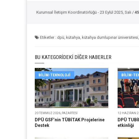
Kurumsal İletişim Koordinatörlüğü - 23 Eylül 2025, Salı /
45
Etiketler : dpü, kütahya, kütahya dumlupınar üniversitesi
BU KATEGORIDEKI DIĞER HABERLER
BILIM-TEKNOLOJI
BILIM-TE
20 TEMMUZ 2026, PAZARTESI
12 HAZIRAN 2
DPÜ GSF’nin TÜBİTAK Projelerine
DPÜ TUBİF
Destek
etkinliği