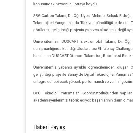
konusundaki vizyonunu ortaya koydu.
SRG Carbon Takımı, Dr. Öğr. Üyesi Mehmet Selçuk Erdoğan ve
Teknolojileri Yarışması’nda Türkiye üçüncülüğü elde etti.
görülerek, geliştirdiği projenin yalnızca akademik değil ay
Üniversitemizin DUSCART Elektromobil Takımı, Dr. Öğr
danışmanlığında katıldığı Uluslararası Efficiency Challeng
hazırlanan DUSCART Otonom Takımı ise, Robotaksi-Binek O
Üniversitemiz yabancı uyruklu öğrencilerinden oluşan
geliştirdiği proje ile Sanayide Dijital Teknolojiler Yarışm
entegre edilebilecek yüksek performanslı ve verimli çözümle
DPÜ Teknoloji Yarışmaları Koordinatörlüğünden yapıl
akademisyenlerimizi tebrik ediyor, başarılarının daim olması
Haberi Paylaş