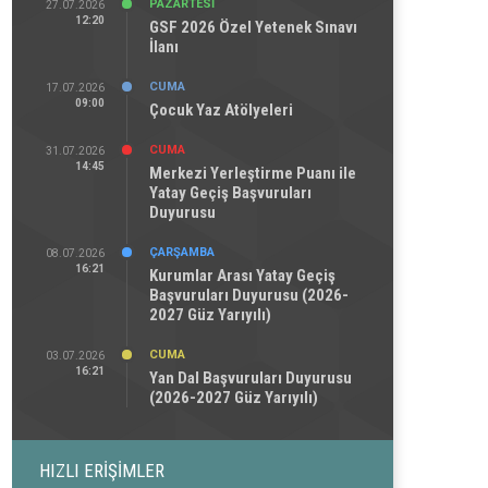
PAZARTESI
27.07.2026
12:20
GSF 2026 Özel Yetenek Sınavı
İlanı
CUMA
17.07.2026
09:00
Çocuk Yaz Atölyeleri
CUMA
31.07.2026
14:45
Merkezi Yerleştirme Puanı ile
Yatay Geçiş Başvuruları
Duyurusu
ÇARŞAMBA
08.07.2026
16:21
Kurumlar Arası Yatay Geçiş
Başvuruları Duyurusu (2026-
2027 Güz Yarıyılı)
CUMA
03.07.2026
16:21
Yan Dal Başvuruları Duyurusu
(2026-2027 Güz Yarıyılı)
HIZLI ERIŞIMLER