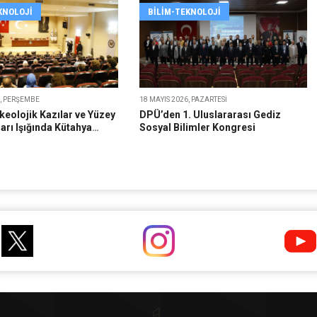
KNOLOJI
BILIM-TEKNOLOJI
6, PERŞEMBE
18 MAYIS 2026, PAZARTESI
eolojik Kazılar ve Yüzey
DPÜ’den 1. Uluslararası Gediz
arı Işığında Kütahya
Sosyal Bilimler Kongresi
umu