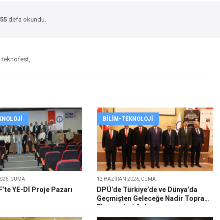
55
defa okundu.
, teknofest,
KNOLOJI
BILIM-TEKNOLOJI
026, CUMA
12 HAZIRAN 2026, CUMA
’te YE-Dİ Proje Pazarı
DPÜ’de Türkiye’de ve Dünya’da
Geçmişten Geleceğe Nadir Toprak
Elementleri Çalıştayı