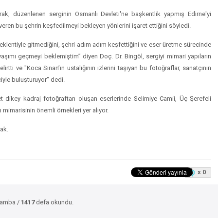
prak, düzenlenen serginin Osmanlı Devleti'ne başkentlik yapmış Edirne'yi
eren bu şehrin keşfedilmeyi bekleyen yönlerini işaret ettiğini söyledi.
eklentiyle gitmediğini, şehri adım adım keşfettiğini ve eser üretme sürecinde
0 yaşımı geçmeyi beklemiştim” diyen Doç. Dr. Bingöl, sergiyi mimari yapıların
rtti ve "Koca Sinan’ın ustalığının izlerini taşıyan bu fotoğraflar, sanatçının
iyle buluşturuyor" dedi.
t dikey kadraj fotoğraftan oluşan eserlerinde Selimiye Camii, Üç Şerefeli
 mimarisinin önemli örnekleri yer alıyor.
cak.
x 0
rşamba /
1417
defa okundu.