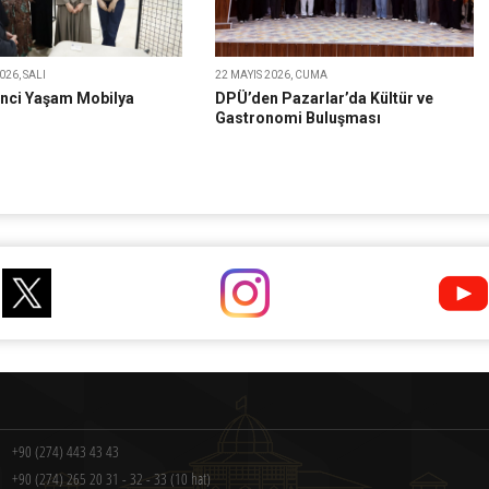
26, SALI
22 MAYIS 2026, CUMA
inci Yaşam Mobilya
DPÜ’den Pazarlar’da Kültür ve
Gastronomi Buluşması
+90 (274) 443 43 43
+90 (274) 265 20 31 - 32 - 33 (10 hat)