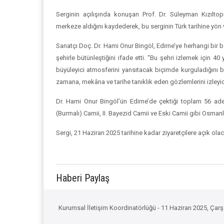
Serginin açılışında konuşan Prof. Dr. Süleyman Kızılto
merkeze aldığını kaydederek, bu serginin Türk tarihine yön v
Sanatçı Doç. Dr. Hami Onur Bingöl, Edirne’ye herhangi bir b
şehirle bütünleştiğini ifade etti. “Bu şehri izlemek için 4
büyüleyici atmosferini yansıtacak biçimde kurguladığını beli
zamana, mekâna ve tarihe tanıklık eden gözlemlerini izleyic
Dr. Hami Onur Bingöl’ün Edirne’de çektiği toplam 56 ade
(Burmalı) Camii, II. Bayezid Camii ve Eski Camii gibi Osmanlı
Sergi, 21 Haziran 2025 tarihine kadar ziyaretçilere açık ola
Haberi Paylaş
Kurumsal İletişim Koordinatörlüğü - 11 Haziran 2025, Ça