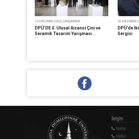
10 HAZIRAN 2026, ÇARŞAMBA
02 HAZIRAN 20
DPÜ’DE II. Ulusal Aizanoi Çini ve
DPÜ’de İk
Seramik Tasarım Yarışması
Sergisi
Heyecanı
İletişim
Telefon
Telefon