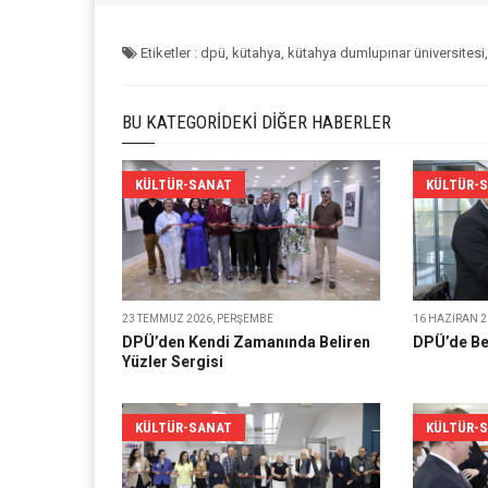
Etiketler : dpü, kütahya, kütahya dumlupınar üniversitesi,
BU KATEGORIDEKI DIĞER HABERLER
KÜLTÜR-SANAT
KÜLTÜR-
23 TEMMUZ 2026, PERŞEMBE
16 HAZIRAN 20
DPÜ’den Kendi Zamanında Beliren
DPÜ’de Be
Yüzler Sergisi
KÜLTÜR-SANAT
KÜLTÜR-