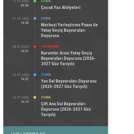
CUMA
17.07.2026
09:00
Çocuk Yaz Atölyeleri
CUMA
31.07.2026
14:45
Merkezi Yerleştirme Puanı ile
Yatay Geçiş Başvuruları
Duyurusu
ÇARŞAMBA
08.07.2026
16:21
Kurumlar Arası Yatay Geçiş
Başvuruları Duyurusu (2026-
2027 Güz Yarıyılı)
CUMA
03.07.2026
16:21
Yan Dal Başvuruları Duyurusu
(2026-2027 Güz Yarıyılı)
CUMA
03.07.2026
16:19
Çift Ana Dal Başvuruları
Duyurusu (2026-2027 Güz
Yarıyılı)