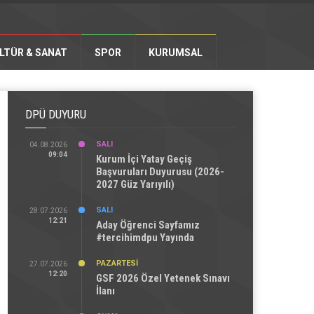
LTÜR & SANAT
SPOR
KURUMSAL
DPÜ DUYURU
SALI
04.08.2026
09:04
Kurum İçi Yatay Geçiş
Başvuruları Duyurusu (2026-
2027 Güz Yarıyılı)
SALI
28.07.2026
12:21
Aday Öğrenci Sayfamız
#tercihimdpu Yayında
PAZARTESI
27.07.2026
12:20
GSF 2026 Özel Yetenek Sınavı
İlanı