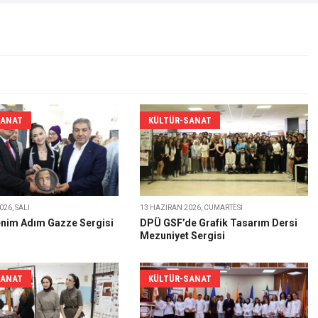
SANAT
KÜLTÜR-SANAT
26, SALI
13 HAZIRAN 2026, CUMARTESI
nim Adım Gazze Sergisi
DPÜ GSF’de Grafik Tasarım Dersi
Mezuniyet Sergisi
SANAT
KÜLTÜR-SANAT