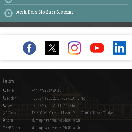
Açık Ders Notları Sistemi
İletişim
Telefon
+90 (274) 443 43 43
Telefon
+90 (274) 265 20 31 - 32 - 33 (10 hat)
Faks
+90 (274) 265 20 13 - 14 (2 hat)
@ E-Posta
Evliya Çelebi Yerleşkesi Tavşanlı Yolu 10.km Kütahya / Türkiye
Adres
dumlupinaruniversitesi@hs01.kep.tr
@ KEP Adresi
dumlupinaruniversitesi@hs01.kep.tr