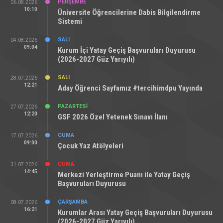
PERŞEMBE
06.08.2026
10:10
Üniversite Öğrencilerine Dabis Bilgilendirme
Sistemi
SALI
04.08.2026
09:04
Kurum İçi Yatay Geçiş Başvuruları Duyurusu
(2026-2027 Güz Yarıyılı)
SALI
28.07.2026
12:21
Aday Öğrenci Sayfamız #tercihimdpu Yayında
PAZARTESI
27.07.2026
12:20
GSF 2026 Özel Yetenek Sınavı İlanı
CUMA
17.07.2026
09:00
Çocuk Yaz Atölyeleri
CUMA
31.07.2026
14:45
Merkezi Yerleştirme Puanı ile Yatay Geçiş
Başvuruları Duyurusu
ÇARŞAMBA
08.07.2026
16:21
Kurumlar Arası Yatay Geçiş Başvuruları Duyurusu
(2026-2027 Güz Yarıyılı)