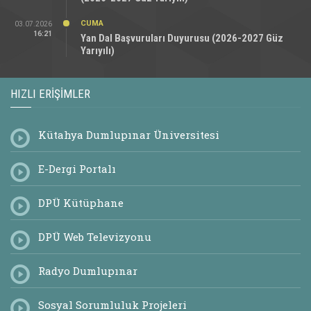
CUMA
03.07.2026
16:21
Yan Dal Başvuruları Duyurusu (2026-2027 Güz
Yarıyılı)
HIZLI ERIŞIMLER
Kütahya Dumlupınar Üniversitesi
E-Dergi Portalı
DPÜ Kütüphane
DPÜ Web Televizyonu
Radyo Dumlupınar
Sosyal Sorumluluk Projeleri