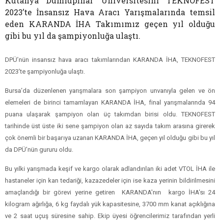
Kütahya Dumlupınar Üniversitesini TEKNOFEST
2023’te İnsansız Hava Aracı Yarışmalarında temsil
eden KARANDA İHA Takımımız geçen yıl olduğu
gibi bu yıl da şampiyonluğa ulaştı.
DPÜ’nün insansız hava aracı takımlarından KARANDA İHA, TEKNOFEST
2023’te şampiyonluğa ulaştı.
Bursa’da düzenlenen yarışmalara son şampiyon unvanıyla gelen ve ön
elemeleri de birinci tamamlayan KARANDA İHA, final yarışmalarında 94
puana ulaşarak şampiyon olan üç takımdan birisi oldu. TEKNOFEST
tarihinde üst üste iki sene şampiyon olan az sayıda takım arasına girerek
çok önemli bir başarıya uzanan KARANDA İHA, geçen yıl olduğu gibi bu yıl
da DPÜ’nün gururu oldu.
Bu yılki yarışmada keşif ve kargo olarak adlandırılan iki adet VTOL İHA ile
hastaneler için kan tedariği, kazazedeler için ise kaza yerinin bildirilmesini
amaçlandığı bir görevi yerine getiren KARANDA'nın kargo İHA’sı 24
kilogram ağırlığa, 6 kg faydalı yük kapasitesine, 3700 mm kanat açıklığına
ve 2 saat uçuş süresine sahip. Ekip üyesi öğrencilerimiz tarafından yerli