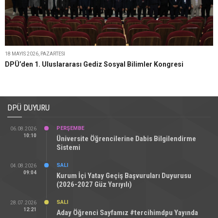
18 MAYIS 2026, PAZARTESI
DPÜ’den 1. Uluslararası Gediz Sosyal Bilimler Kongresi
DPÜ DUYURU
PERŞEMBE
06.08.2026
10:10
Üniversite Öğrencilerine Dabis Bilgilendirme
Sistemi
SALI
04.08.2026
09:04
Kurum İçi Yatay Geçiş Başvuruları Duyurusu
(2026-2027 Güz Yarıyılı)
SALI
28.07.2026
12:21
Aday Öğrenci Sayfamız #tercihimdpu Yayında