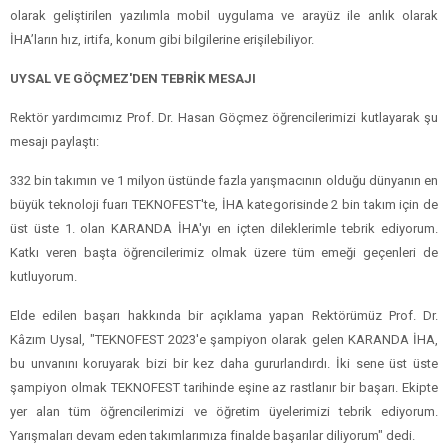
olarak geliştirilen yazılımla mobil uygulama ve arayüz ile anlık olarak
İHA’ların hız, irtifa, konum gibi bilgilerine erişilebiliyor.
UYSAL VE GÖÇMEZ'DEN TEBRİK MESAJI
Rektör yardımcımız Prof. Dr. Hasan Göçmez öğrencilerimizi kutlayarak şu
mesajı paylaştı:
332 bin takımın ve 1 milyon üstünde fazla yarışmacının olduğu dünyanın en
büyük teknoloji fuarı TEKNOFEST'te, İHA kategorisinde 2 bin takım için de
üst üste 1. olan KARANDA İHA'yı en içten dileklerimle tebrik ediyorum.
Katkı veren başta öğrencilerimiz olmak üzere tüm emeği geçenleri de
kutluyorum.
Elde edilen başarı hakkında bir açıklama yapan Rektörümüz Prof. Dr.
Kâzım Uysal, "TEKNOFEST 2023'e şampiyon olarak gelen KARANDA İHA,
bu unvanını koruyarak bizi bir kez daha gururlandırdı. İki sene üst üste
şampiyon olmak TEKNOFEST tarihinde eşine az rastlanır bir başarı. Ekipte
yer alan tüm öğrencilerimizi ve öğretim üyelerimizi tebrik ediyorum.
Yarışmaları devam eden takımlarımıza finalde başarılar diliyorum" dedi.