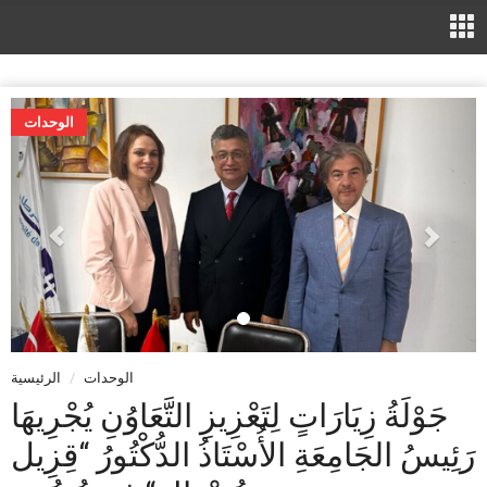
الوحدات
الوحدات
الرئيسية
جَوْلَةُ زِيَارَاتٍ لِتَعْزِيزِ التَّعَاوُنِ يُجْرِيهَا
رَئِيسُ الجَامِعَةِ الأُسْتَاذُ الدُّكْتُورُ “قِزِيل