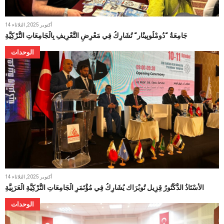
14 أكتوبر 2025, الثلاثاء
جَامِعَةُ “دُومْلُوبِينْار“ تُشَارِكُ فِي مَعْرِضِ التَّعْرِيفِ بِالْجَامِعَاتِ التُّرْكِيَّةِ
الوحدات
14 أكتوبر 2025, الثلاثاء
الأُسْتَاذُ الدُّكْتُورُ قِزِيل تُوبْرَاك يُشَارِكُ فِي مُؤْتَمَرِ الْجَامِعَاتِ التُّرْكِيَّةِ الْعَرَبِيَّةِ
الوحدات