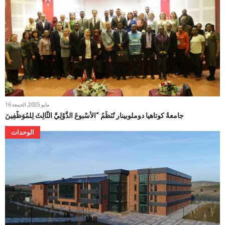
16 مايو 2025, الجمعة
جامعةُ كوتاهيا دوملوبينار تُنَظِّمُ “الأُسْبوعَ الدَّوْلِيَّ الثَّالِثَ لِلمُوَظَّفِينَ
الوحدات