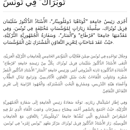
تُوبْرَاك“ فِي تُونُسَ
أَجْرَى رَئِيسُ جَامِعَةِ “كُوتَاهْيَا دُومْلُوبِينْار“، الأُسْتَاذُ الدُّكْتُورُ سُلَيْمَان
قِزِيل تُوبْرَاك، سِلْسِلَةَ زِيَارَاتٍ لِمُؤَسَّسَاتٍ مُخْتَلِفَةٍ فِي تُونُسَ، وَفِي
مُقَدِّمَتِهَا جَامِعَتَا “قَرْطَاج“ وَ“الْمَنَار“، وَسَفَارَةُ الْجُمْهُورِيَّةِ التُّرْكِيَّةِ،
حَيْثُ عَقَدَ مُبَاحَثَاتٍ لِتَعْزِيزِ التَّعَاوُنِ الْمُشْتَرَكِ بَيْنَ الْمُؤَسَّسَاتِ.
وَخِلَالَ تَوَاجُدِهِ فِي تُونُسَ ضِمْنَ فَعَّالِيَّاتِ الْمُؤْتَمَرِ الخَامِسِ لِلْجَامِعَاتِ التُّرْكِيَّةِ الْعَرَبِيَّةِ،
الْتَقَى الأُسْتَاذُ الدُّكْتُورُ سُلَيْمَان قِزِيل تُوبْرَاك بِكُلٍّ مِنْ رَئِيسَةِ جَامِعَةِ "قَرْطَاج"
الأُسْتَاذَةِ الدُّكْتُورَةِ نَادِيَة الْمَزُوغِي أَغِير، وَرَئِيسِ جَامِعَةِ "الْمَنَارِ" الأُسْتَاذِ الدُّكْتُورِ الْمُعِزّ
شَفْرَة. وَتَنَاوَلَتِ اللِّقَاءَاتُ بَحْثَ سُبُلِ التَّعَاوُنِ الْأَكَادِيمِيِّ، وَبَرَامِجَ تَبَادُلِ الطُّلَّابِ
وَأَعْضَاءِ هَيْئَةِ التَّدْرِيسِ، وَمَشَارِيعَ الْبَحْثِ الْمُشْتَرَكَةِ، وَالْجُهُودَ الرَّامِيَةَ إِلَى تَعْزِيزِ
التَّفَاعُلِ الثَّقَافِيِّ.
وَفِي إِطَارِ اسْتِكْمَالِ زِيَارَتِهِ، تَوَجَّهَ سَعَادَةُ رَئِيسِ الْجَامِعَةِ إِلَى سَفَارَةِ الْجُمْهُورِيَّةِ
التُّرْكِيَّةِ، حَيْثُ اجْتَمَعَ بِالسَّفِيرِ أَحْمَد مِصْبَاح دِيمِيرْجَان. وَعَقِبَ اللِّقَاءِ الَّذِي تَمَّ فِيهِ
اسْتِعْرَاضُ الْمَشَارِيعِ الَّتِي تُنَفِّذُهَا جَامِعَةُ "دُومْلُوبِينْار" بِالتَّعَاوُنِ مَعَ الْجَامِعَاتِ
التُّونِسِيَّةِ، زَارَ الأُسْتَاذُ الدُّكْتُورُ قِزِيل تُوبْرَاك مَرْكَزَ مَعْهَدِ "يُونُس إِمْرَه" فِي تُونُسَ،