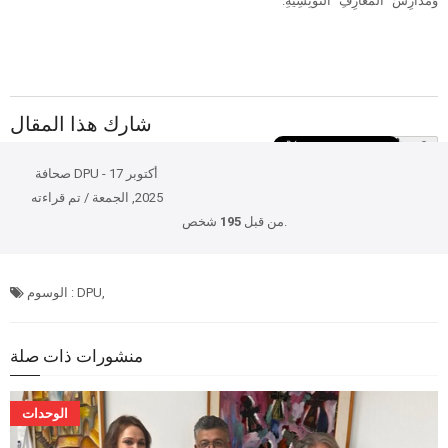
وَمَدَارِسَ "الْمَعَارِفِ" التُّونِسِيَّةِ.
شارك هذا المقال
x 0
صحافة DPU - 17 أكتوبر
2025, الجمعة / تم قراءته
شخص.
من قبل
195
الوسوم : DPU,
منشورات ذات صلة
الوحدات