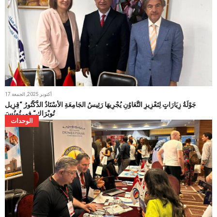
17 أكتوبر 2025, الجمعة
جَوْلَةُ زِيَارَاتٍ لِتَعْزِيزِ التَّعَاوُنِ يُجْرِيهَا رَئِيسُ الجَامِعَةِ الأُسْتَاذُ الدُّكْتُورُ “قِزِيل
تُوبْرَاك“ فِي تُونُسَ
الوحدات