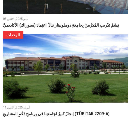
05 مايو 2025, الاثنين
قِسْمُ تَدْريبِ المُدَرِّبينَ بِجامِعَةِ دوملوبينار يَنالُ اعتِمادَ (سبوراك) الأكاديميَّ
الوحدات
14 أبريل 2025, الاثنين
إنجازٌ كبيرٌ لجامعتِنا في برنامجِ دَعْمِ المشاريعِ (TÜBİTAK 2209-A)