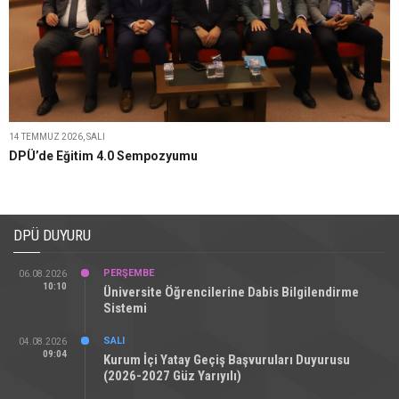
14 TEMMUZ 2026, SALI
DPÜ’de Eğitim 4.0 Sempozyumu
DPÜ DUYURU
PERŞEMBE
06.08.2026
10:10
Üniversite Öğrencilerine Dabis Bilgilendirme
Sistemi
SALI
04.08.2026
09:04
Kurum İçi Yatay Geçiş Başvuruları Duyurusu
(2026-2027 Güz Yarıyılı)