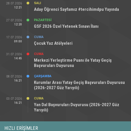
SALI
28.07.2026
12:21
Aday Öğrenci Sayfamız #tercihimdpu Yayında
PAZARTESI
27.07.2026
12:20
GSF 2026 Özel Yetenek Sınavı İlanı
CUMA
17.07.2026
09:00
Çocuk Yaz Atölyeleri
CUMA
31.07.2026
14:45
Merkezi Yerleştirme Puanı ile Yatay Geçiş
Başvuruları Duyurusu
ÇARŞAMBA
08.07.2026
16:21
Kurumlar Arası Yatay Geçiş Başvuruları Duyurusu
(2026-2027 Güz Yarıyılı)
CUMA
03.07.2026
16:21
Yan Dal Başvuruları Duyurusu (2026-2027 Güz
Yarıyılı)
HIZLI ERIŞIMLER