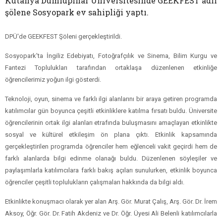
Kütahya Dumlupınar Üniversitesinde GEEKFEST adlı
şölene Sosyopark ev sahipliği yaptı.
DPÜ'de GEEKFEST Şöleni gerçekleştirildi.
Sosyopark'ta İngiliz Edebiyatı, Fotoğrafçılık ve Sinema, Bilim Kurgu ve
Fantezi Toplulukları tarafından ortaklaşa düzenlenen etkinliğe
öğrencilerimiz yoğun ilgi gösterdi.
Teknoloji, oyun, sinema ve farklı ilgi alanlarını bir araya getiren programda
katılımcılar gün boyunca çeşitli etkinliklere katılma fırsatı buldu. Üniversite
öğrencilerinin ortak ilgi alanları etrafında buluşmasını amaçlayan etkinlikte
sosyal ve kültürel etkileşim ön plana çıktı. Etkinlik kapsamında
gerçekleştirilen programda öğrenciler hem eğlenceli vakit geçirdi hem de
farklı alanlarda bilgi edinme olanağı buldu. Düzenlenen söyleşiler ve
paylaşımlarla katılımcılara farklı bakış açıları sunulurken, etkinlik boyunca
öğrenciler çeşitli toplulukların çalışmaları hakkında da bilgi aldı.
Etkinlikte konuşmacı olarak yer alan Arş. Gör. Murat Çalış, Arş. Gör. Dr. İrem
Aksoy, Öğr. Gör. Dr. Fatih Akdeniz ve Dr. Öğr. Üyesi Ali Belenli katılımcılarla