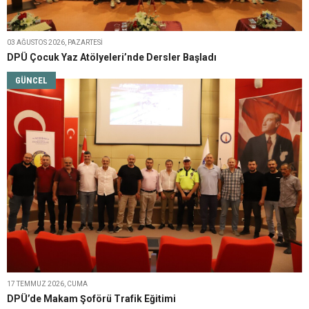
03 AĞUSTOS 2026, PAZARTESI
DPÜ Çocuk Yaz Atölyeleri’nde Dersler Başladı
GÜNCEL
17 TEMMUZ 2026, CUMA
DPÜ’de Makam Şoförü Trafik Eğitimi