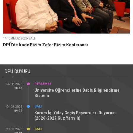
14 TEMMUZ 2026, SALI
DPÜ’de İrade Bizim Zafer Bizim Konferansı
DPÜ DUYURU
PERŞEMBE
06.08.2026
10:10
Üniversite Öğrencilerine Dabis Bilgilendirme
Sistemi
SALI
04.08.2026
09:04
Kurum İçi Yatay Geçiş Başvuruları Duyurusu
(2026-2027 Güz Yarıyılı)
SALI
28.07.2026