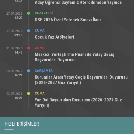
12:21
Aday Öğrenci Sayfamız #tercihimdpu Yayında
PAZARTESI
27.07.2026
12:20
GSF 2026 Özel Yetenek Sınavı İlanı
CUMA
17.07.2026
09:00
Çocuk Yaz Atölyeleri
CUMA
31.07.2026
14:45
Merkezi Yerleştirme Puanı ile Yatay Geçiş
Başvuruları Duyurusu
ÇARŞAMBA
08.07.2026
16:21
Kurumlar Arası Yatay Geçiş Başvuruları Duyurusu
(2026-2027 Güz Yarıyılı)
CUMA
03.07.2026
16:21
Yan Dal Başvuruları Duyurusu (2026-2027 Güz
Yarıyılı)
HIZLI ERIŞIMLER