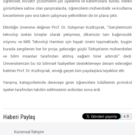
öğrenciler, inovatif çözümlerini jüri üyelerine ve katılımcılara sundu. Renkli
görüntülere sahne olan yarışmalarda, öğrencilerin mühendislik ve kodlama
becerilerinin yanı sıra takım çalışması yetkinlikleri de ön plana çıktı.
Etkinliğin önemine değinen Prof. Dr. Süleyman Kızıltoprak, "Gençlerimizin
teknoloji üreten bireyler olarak yetişmesi, ülkemizin tam bağımsızlık
vizyonu ve Milli Teknoloji Hamlesi için hayati önem taşımaktadır; bugün
burada sergilenen her bir proje, geleceğin güçlü Türkiye’sinin mühendisleri
ve bilim insanları tarafından atılmış sağlam birer adımdır" dedi.
Üniversitemizin bu tür bilimsel faaliyetleri desteklemeye devam edeceğini
belirten Prof. Dr. Kızıltoprak, emeği geçen tüm paydaşlara teşekkür etti.
Yarışma, kategorilerinde dereceye giren öğrencilere ödüllerinin protokol
üyeleri tarafından takdim edilmesinin ardından sona erdi.
Haberi Paylaş
x 0
Kurumsal İletişim