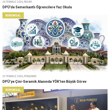
26 TEMMUZ 2026, PAZAR
DPÜ’de Semerkantlı Öğrencilere Yaz Okulu
KURUMSAL
23 TEMMUZ 2026, PERŞEMBE
DPÜ’ye Çini-Seramik Alanında YÖK’ten Büyük Görev
KURUMSAL