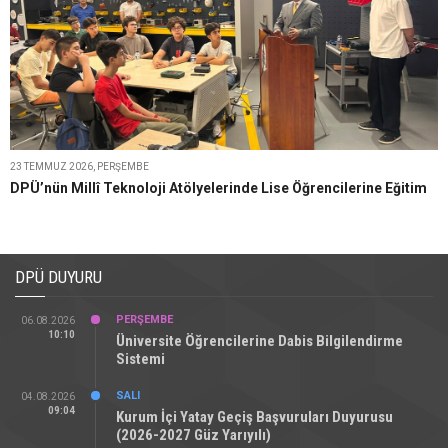
23 TEMMUZ 2026, PERŞEMBE
DPÜ’nün Millî Teknoloji Atölyelerinde Lise Öğrencilerine Eğitim
DPÜ DUYURU
PERŞEMBE
06.08.2026
10:10
Üniversite Öğrencilerine Dabis Bilgilendirme
Sistemi
SALI
04.08.2026
09:04
Kurum İçi Yatay Geçiş Başvuruları Duyurusu
(2026-2027 Güz Yarıyılı)