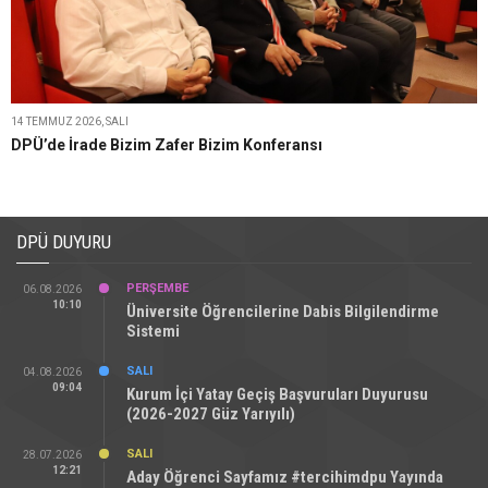
14 TEMMUZ 2026, SALI
DPÜ’de İrade Bizim Zafer Bizim Konferansı
DPÜ DUYURU
PERŞEMBE
06.08.2026
10:10
Üniversite Öğrencilerine Dabis Bilgilendirme
Sistemi
SALI
04.08.2026
09:04
Kurum İçi Yatay Geçiş Başvuruları Duyurusu
(2026-2027 Güz Yarıyılı)
SALI
28.07.2026
12:21
Aday Öğrenci Sayfamız #tercihimdpu Yayında