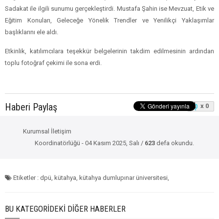
Sadakat ile ilgili sunumu gerçekleştirdi. Mustafa Şahin ise Mevzuat, Etik ve
Eğitim Konuları, Geleceğe Yönelik Trendler ve Yenilikçi Yaklaşımlar
başlıklarını ele aldı.
Etkinlik, katılımcılara teşekkür belgelerinin takdim edilmesinin ardından
toplu fotoğraf çekimi ile sona erdi.
Haberi Paylaş
x 0
Kurumsal İletişim
Koordinatörlüğü - 04 Kasım 2025, Salı /
623
defa okundu.
Etiketler : dpü, kütahya, kütahya dumlupınar üniversitesi,
BU KATEGORIDEKI DIĞER HABERLER