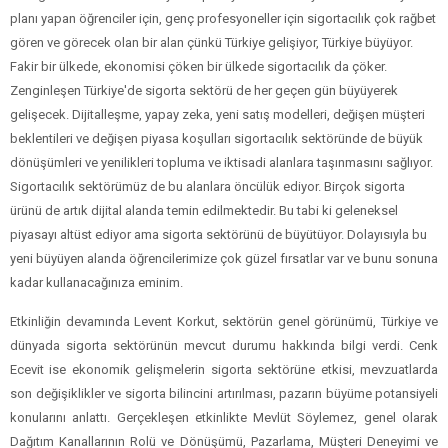
planı yapan öğrenciler için, genç profesyoneller için sigortacılık çok rağbet
gören ve görecek olan bir alan çünkü Türkiye gelişiyor, Türkiye büyüyor.
Fakir bir ülkede, ekonomisi çöken bir ülkede sigortacılık da çöker.
Zenginleşen Türkiye'de sigorta sektörü de her geçen gün büyüyerek
gelişecek. Dijitalleşme, yapay zeka, yeni satış modelleri, değişen müşteri
beklentileri ve değişen piyasa koşulları sigortacılık sektöründe de büyük
dönüşümleri ve yenilikleri topluma ve iktisadi alanlara taşınmasını sağlıyor.
Sigortacılık sektörümüz de bu alanlara öncülük ediyor. Birçok sigorta
ürünü de artık dijital alanda temin edilmektedir. Bu tabi ki geleneksel
piyasayı altüst ediyor ama sigorta sektörünü de büyütüyor. Dolayısıyla bu
yeni büyüyen alanda öğrencilerimize çok güzel fırsatlar var ve bunu sonuna
kadar kullanacağınıza eminim.
Etkinliğin devamında Levent Korkut, sektörün genel görünümü, Türkiye ve
dünyada sigorta sektörünün mevcut durumu hakkında bilgi verdi. Cenk
Ecevit ise ekonomik gelişmelerin sigorta sektörüne etkisi, mevzuatlarda
son değişiklikler ve sigorta bilincini artırılması, pazarın büyüme potansiyeli
konularını anlattı. Gerçekleşen etkinlikte Mevlüt Söylemez, genel olarak
Dağıtım Kanallarının Rolü ve Dönüşümü, Pazarlama, Müşteri Deneyimi ve