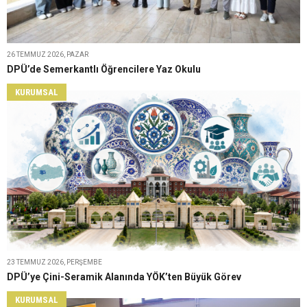
26 TEMMUZ 2026, PAZAR
DPÜ’de Semerkantlı Öğrencilere Yaz Okulu
KURUMSAL
23 TEMMUZ 2026, PERŞEMBE
DPÜ’ye Çini-Seramik Alanında YÖK’ten Büyük Görev
KURUMSAL