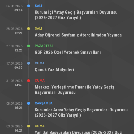
SALI
04.08.2026
09:04
Kurum İçi Yatay Geçiş Başvuruları Duyurusu
(2026-2027 Güz Yarıyılı)
SALI
28.07.2026
12:21
Aday Öğrenci Sayfamız #tercihimdpu Yayında
PAZARTESI
27.07.2026
12:20
GSF 2026 Özel Yetenek Sınavı İlanı
CUMA
17.07.2026
09:00
Çocuk Yaz Atölyeleri
CUMA
31.07.2026
14:45
Merkezi Yerleştirme Puanı ile Yatay Geçiş
Başvuruları Duyurusu
ÇARŞAMBA
08.07.2026
16:21
Kurumlar Arası Yatay Geçiş Başvuruları Duyurusu
(2026-2027 Güz Yarıyılı)
CUMA
03.07.2026
16:21
Yan Dal Başvuruları Duyurusu (2026-2027 Güz