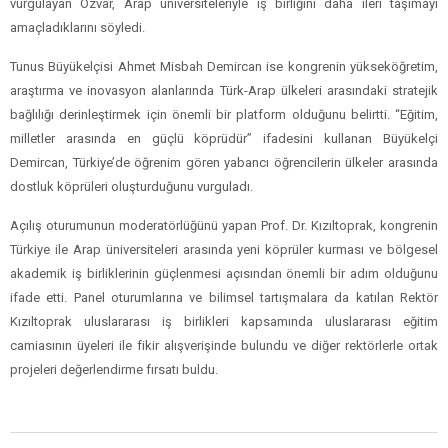
vurgulayan Özvar, Arap üniversiteleriyle iş birliğini daha ileri taşımayı
amaçladıklarını söyledi.
Tunus Büyükelçisi Ahmet Misbah Demircan ise kongrenin yükseköğretim,
araştırma ve inovasyon alanlarında Türk-Arap ülkeleri arasındaki stratejik
bağlılığı derinleştirmek için önemli bir platform olduğunu belirtti. “Eğitim,
milletler arasında en güçlü köprüdür” ifadesini kullanan Büyükelçi
Demircan, Türkiye’de öğrenim gören yabancı öğrencilerin ülkeler arasında
dostluk köprüleri oluşturduğunu vurguladı.
Açılış oturumunun moderatörlüğünü yapan Prof. Dr. Kızıltoprak, kongrenin
Türkiye ile Arap üniversiteleri arasında yeni köprüler kurması ve bölgesel
akademik iş birliklerinin güçlenmesi açısından önemli bir adım olduğunu
ifade etti. Panel oturumlarına ve bilimsel tartışmalara da katılan Rektör
Kızıltoprak uluslararası iş birlikleri kapsamında uluslararası eğitim
camiasının üyeleri ile fikir alışverişinde bulundu ve diğer rektörlerle ortak
projeleri değerlendirme fırsatı buldu.