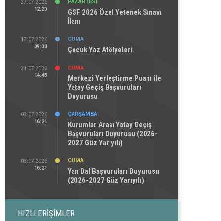
PAZARTESI
27.07.2026
12:20
GSF 2026 Özel Yetenek Sınavı
İlanı
CUMA
17.07.2026
09:00
Çocuk Yaz Atölyeleri
CUMA
31.07.2026
14:45
Merkezi Yerleştirme Puanı ile
Yatay Geçiş Başvuruları
Duyurusu
ÇARŞAMBA
08.07.2026
16:21
Kurumlar Arası Yatay Geçiş
Başvuruları Duyurusu (2026-
2027 Güz Yarıyılı)
CUMA
03.07.2026
16:21
Yan Dal Başvuruları Duyurusu
(2026-2027 Güz Yarıyılı)
HIZLI ERIŞIMLER