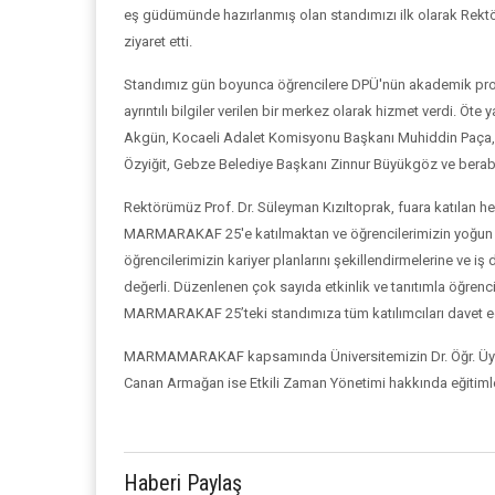
eş güdümünde hazırlanmış olan standımızı ilk olarak Rektö
ziyaret etti.
Standımız gün boyunca öğrencilere DPÜ'nün akademik progr
ayrıntılı bilgiler verilen bir merkez olarak hizmet verdi. Öt
Akgün, Kocaeli Adalet Komisyonu Başkanı Muhiddin Paça, 
Özyiğit, Gebze Belediye Başkanı Zinnur Büyükgöz ve berabe
Rektörümüz Prof. Dr. Süleyman Kızıltoprak, fuara katılan h
MARMARAKAF 25'e katılmaktan ve öğrencilerimizin yoğun ilg
öğrencilerimizin kariyer planlarını şekillendirmelerine ve i
değerli. Düzenlenen çok sayıda etkinlik ve tanıtımla öğrenci
MARMARAKAF 25’teki standımıza tüm katılımcıları davet e
MARMAMARAKAF kapsamında Üniversitemizin Dr. Öğr. Üyesi
Canan Armağan ise Etkili Zaman Yönetimi hakkında eğitimle
Haberi Paylaş