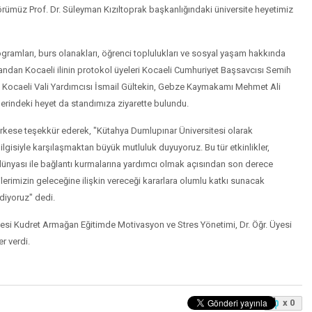
rümüz Prof. Dr. Süleyman Kızıltoprak başkanlığındaki üniversite heyetimiz
amları, burs olanakları, öğrenci toplulukları ve sosyal yaşam hakkında
e yandan Kocaeli ilinin protokol üyeleri Kocaeli Cumhuriyet Başsavcısı Semih
Kocaeli Vali Yardımcısı İsmail Gültekin, Gebze Kaymakamı Mehmet Ali
rindeki heyet da standımıza ziyarette bulundu.
erkese teşekkür ederek, "Kütahya Dumlupınar Üniversitesi olarak
isiyle karşılaşmaktan büyük mutluluk duyuyoruz. Bu tür etkinlikler,
ş dünyası ile bağlantı kurmalarına yardımcı olmak açısından son derece
lerimizin geleceğine ilişkin vereceği kararlara olumlu katkı sunacak
diyoruz" dedi.
 Kudret Armağan Eğitimde Motivasyon ve Stres Yönetimi, Dr. Öğr. Üyesi
r verdi.
x 0