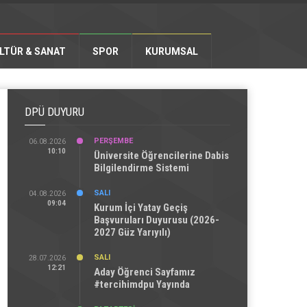
LTÜR & SANAT
SPOR
KURUMSAL
DPÜ DUYURU
PERŞEMBE
06.08.2026
10:10
Üniversite Öğrencilerine Dabis
Bilgilendirme Sistemi
SALI
04.08.2026
09:04
Kurum İçi Yatay Geçiş
Başvuruları Duyurusu (2026-
2027 Güz Yarıyılı)
SALI
28.07.2026
12:21
Aday Öğrenci Sayfamız
#tercihimdpu Yayında