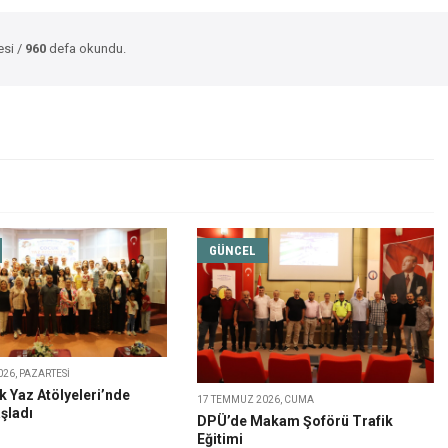
esi /
960
defa okundu.
GÜNCEL
026, PAZARTESI
 Yaz Atölyeleri’nde
17 TEMMUZ 2026, CUMA
şladı
DPÜ’de Makam Şoförü Trafik
Eğitimi