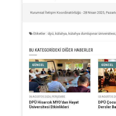
Kurumsal İletişim Koordinatörlüğü - 28 Nisan 2025, Pazart
Etiketler : dpü, kütahya, kütahya dumlupınar üniversitesi,
BU KATEGORIDEKI DIĞER HABERLER
GÜNCEL
GÜNCEL
06 AĞUSTOS 2026, PERŞEMBE
03 AĞUSTOS 2
DPÜ Hisarcık MYO’dan Hayat
DPÜ Çocuk
Üniversitesi Etkinlikleri
Dersler Ba