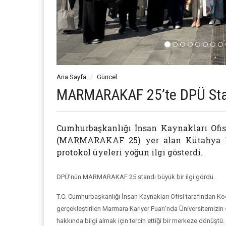
Ana Sayfa
Güncel
MARMARAKAF 25’te DPÜ Stan
Cumhurbaşkanlığı İnsan Kaynakları Ofi
(MARMARAKAF 25) yer alan Kütahya Du
protokol üyeleri yoğun ilgi gösterdi.
DPÜ’nün MARMARAKAF 25 standı büyük bir ilgi gördü.
T.C. Cumhurbaşkanlığı İnsan Kaynakları Ofisi tarafından Koca
gerçekleştirilen Marmara Kariyer Fuarı'nda Üniversitemizin st
hakkında bilgi almak için tercih ettiği bir merkeze dönüşt