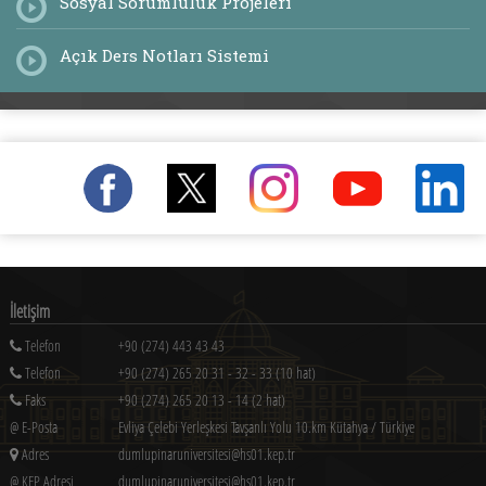
Sosyal Sorumluluk Projeleri
Açık Ders Notları Sistemi
İletişim
Telefon
+90 (274) 443 43 43
Telefon
+90 (274) 265 20 31 - 32 - 33 (10 hat)
Faks
+90 (274) 265 20 13 - 14 (2 hat)
@ E-Posta
Evliya Çelebi Yerleşkesi Tavşanlı Yolu 10.km Kütahya / Türkiye
Adres
dumlupinaruniversitesi@hs01.kep.tr
@ KEP Adresi
dumlupinaruniversitesi@hs01.kep.tr