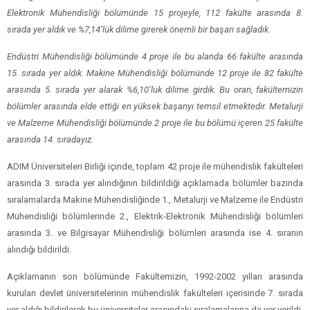
Elektronik Mühendisliği bölümünde 15 projeyle, 112 fakülte arasında 8.
sırada yer aldık ve %7,14’lük dilime girerek önemli bir başarı sağladık.
Endüstri Mühendisliği bölümünde 4 proje ile bu alanda 66 fakülte arasında
15. sırada yer aldık. Makine Mühendisliği bölümünde 12 proje ile 82 fakülte
arasında 5. sırada yer alarak %6,10’luk dilime girdik. Bu oran, fakültemizin
bölümler arasında elde ettiği en yüksek başarıyı temsil etmektedir. Metalurji
ve Malzeme Mühendisliği bölümünde 2 proje ile bu bölümü içeren 25 fakülte
arasında 14. sıradayız.
ADIM Üniversiteleri Birliği içinde, toplam 42 proje ile mühendislik fakülteleri
arasında 3. sırada yer alındığının bildirildiği açıklamada bölümler bazında
sıralamalarda Makine Mühendisliğinde 1., Metalurji ve Malzeme ile Endüstri
Mühendisliği bölümlerinde 2., Elektrik-Elektronik Mühendisliği bölümleri
arasında 3. ve Bilgisayar Mühendisliği bölümleri arasında ise 4. sıranın
alındığı bildirildi.
Açıklamanın son bölümünde Fakültemizin, 1992-2002 yılları arasında
kurulan devlet üniversitelerinin mühendislik fakülteleri içerisinde 7. sırada
yer aldığı bildirilerek bu üniversiteler arasındaki sıralamalarına da yer verildi.