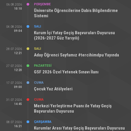
PERŞEMBE
06.08.2026
10:10
Üniversite Öğrencilerine Dabis Bilgilendirme
Sistemi
SALI
04.08.2026
09:04
Kurum İçi Yatay Geçiş Başvuruları Duyurusu
(2026-2027 Güz Yarıyılı)
SALI
28.07.2026
12:21
Aday Öğrenci Sayfamız #tercihimdpu Yayında
PAZARTESI
27.07.2026
12:20
GSF 2026 Özel Yetenek Sınavı İlanı
CUMA
17.07.2026
09:00
Çocuk Yaz Atölyeleri
CUMA
31.07.2026
14:45
Merkezi Yerleştirme Puanı ile Yatay Geçiş
Başvuruları Duyurusu
ÇARŞAMBA
08.07.2026
16:21
Kurumlar Arası Yatay Geçiş Başvuruları Duyurusu