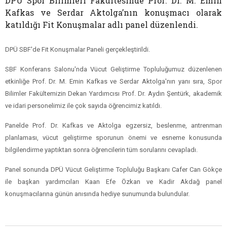
DPÜ Spor Bilimleri Fakültesinde Prof. Dr. M. Emin
Kafkas ve Serdar Aktolga’nın konuşmacı olarak
katıldığı Fit Konuşmalar adlı panel düzenlendi.
DPÜ SBF'de Fit Konuşmalar Paneli gerçekleştirildi.
SBF Konferans Salonu'nda Vücut Geliştirme Topluluğumuz düzenlenen
etkinliğe Prof. Dr. M. Emin Kafkas ve Serdar Aktolga'nın yanı sıra, Spor
Bilimler Fakültemizin Dekan Yardımcısı Prof. Dr. Aydın Şentürk, akademik
ve idari personelimiz ile çok sayıda öğrencimiz katıldı.
Panelde Prof. Dr. Kafkas ve Aktolga egzersiz, beslenme, antrenman
planlaması, vücut geliştirme sporunun önemi ve esneme konusunda
bilgilendirme yaptıktan sonra öğrencilerin tüm sorularını cevapladı.
Panel sonunda DPÜ Vücut Geliştirme Topluluğu Başkanı Cafer Can Gökçe
ile başkan yardımcıları Kaan Efe Özkan ve Kadir Akdağ panel
konuşmacılarına günün anısında hediye sunumunda bulundular.