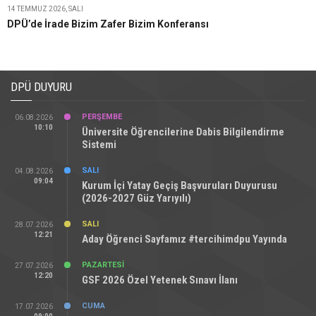
14 TEMMUZ 2026, SALI
DPÜ’de İrade Bizim Zafer Bizim Konferansı
DPÜ DUYURU
PERŞEMBE
06.08.2026
10:10
Üniversite Öğrencilerine Dabis Bilgilendirme
Sistemi
SALI
04.08.2026
09:04
Kurum İçi Yatay Geçiş Başvuruları Duyurusu
(2026-2027 Güz Yarıyılı)
SALI
28.07.2026
12:21
Aday Öğrenci Sayfamız #tercihimdpu Yayında
PAZARTESI
27.07.2026
12:20
GSF 2026 Özel Yetenek Sınavı İlanı
CUMA
17.07.2026