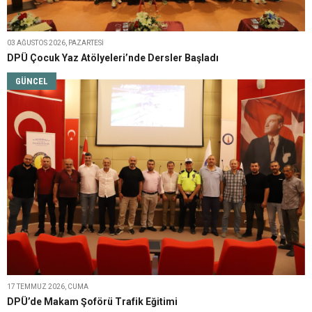
03 AĞUSTOS 2026, PAZARTESI
DPÜ Çocuk Yaz Atölyeleri’nde Dersler Başladı
GÜNCEL
17 TEMMUZ 2026, CUMA
DPÜ’de Makam Şoförü Trafik Eğitimi