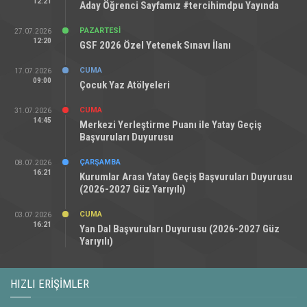
12:21
Aday Öğrenci Sayfamız #tercihimdpu Yayında
PAZARTESI
27.07.2026
12:20
GSF 2026 Özel Yetenek Sınavı İlanı
CUMA
17.07.2026
09:00
Çocuk Yaz Atölyeleri
CUMA
31.07.2026
14:45
Merkezi Yerleştirme Puanı ile Yatay Geçiş
Başvuruları Duyurusu
ÇARŞAMBA
08.07.2026
16:21
Kurumlar Arası Yatay Geçiş Başvuruları Duyurusu
(2026-2027 Güz Yarıyılı)
CUMA
03.07.2026
16:21
Yan Dal Başvuruları Duyurusu (2026-2027 Güz
Yarıyılı)
HIZLI ERIŞIMLER