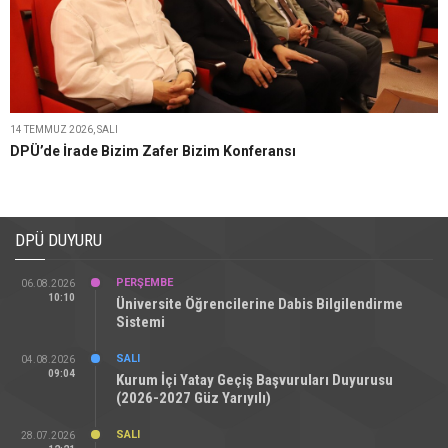
14 TEMMUZ 2026, SALI
DPÜ’de İrade Bizim Zafer Bizim Konferansı
DPÜ DUYURU
PERŞEMBE
06.08.2026
10:10
Üniversite Öğrencilerine Dabis Bilgilendirme
Sistemi
SALI
04.08.2026
09:04
Kurum İçi Yatay Geçiş Başvuruları Duyurusu
(2026-2027 Güz Yarıyılı)
SALI
28.07.2026