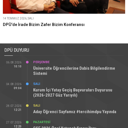
14 TEMMUZ 2026, SALI
DPÜ’de İrade Bizim Zafer Bizim Konferansı
DPÜ DUYURU
PERŞEMBE
06.08.2026
10:10
Üniversite Öğrencilerine Dabis Bilgilendirme
Sistemi
SALI
04.08.2026
09:04
Kurum İçi Yatay Geçiş Başvuruları Duyurusu
(2026-2027 Güz Yarıyılı)
SALI
28.07.2026
12:21
Aday Öğrenci Sayfamız #tercihimdpu Yayında
PAZARTESI
27.07.2026
12:20