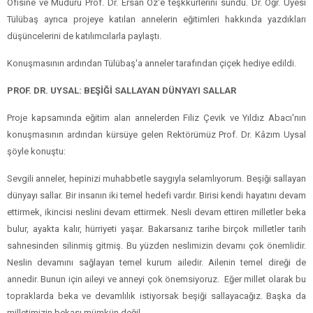
Ofisine ve Müdürü Prof. Dr. Ersan Öz'e teşkkürlerini sundu. Dr. Öğr. Üyesi
Tülübaş ayrıca projeye katılan annelerin eğitimleri hakkında yazdıkları
düşüncelerini de katılımcılarla paylaştı.
Konuşmasının ardından Tülübaş'a anneler tarafından çiçek hediye edildi.
PROF. DR. UYSAL: BEŞİĞİ SALLAYAN DÜNYAYI SALLAR
Proje kapsamında eğitim alan annelerden Filiz Çevik ve Yıldız Abacı'nın
konuşmasının ardından kürsüye gelen Rektörümüz Prof. Dr. Kâzım Uysal
şöyle konuştu:
Sevgili anneler, hepinizi muhabbetle saygıyla selamlıyorum. Beşiği sallayan
dünyayı sallar. Bir insanın iki temel hedefi vardır. Birisi kendi hayatını devam
ettirmek, ikincisi neslini devam ettirmek. Nesli devam ettiren milletler beka
bulur, ayakta kalır, hürriyeti yaşar. Bakarsanız tarihe birçok milletler tarih
sahnesinden silinmiş gitmiş. Bu yüzden neslimizin devamı çok önemlidir.
Neslin devamını sağlayan temel kurum ailedir. Ailenin temel direği de
annedir. Bunun için aileyi ve anneyi çok önemsiyoruz. Eğer millet olarak bu
topraklarda beka ve devamlılık istiyorsak beşiği sallayacağız. Başka da
milletimizin bekası mümkün değil.