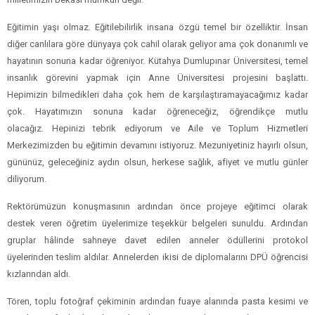
Eğitimin yaşı olmaz. Eğitilebilirlik insana özgü temel bir özelliktir. İnsan
diğer canlılara göre dünyaya çok cahil olarak geliyor ama çok donanımlı ve
hayatının sonuna kadar öğreniyor. Kütahya Dumlupınar Üniversitesi, temel
insanlık görevini yapmak için Anne Üniversitesi projesini başlattı.
Hepimizin bilmedikleri daha çok hem de karşılaştıramayacağımız kadar
çok. Hayatımızın sonuna kadar öğreneceğiz, öğrendikçe mutlu
olacağız. Hepinizi tebrik ediyorum ve Aile ve Toplum Hizmetleri
Merkezimizden bu eğitimin devamını istiyoruz. Mezuniyetiniz hayırlı olsun,
gününüz, geleceğiniz aydın olsun, herkese sağlık, afiyet ve mutlu günler
diliyorum.
Rektörümüzün konuşmasının ardından önce projeye eğitimci olarak
destek veren öğretim üyelerimize teşekkür belgeleri sunuldu. Ardından
gruplar hâlinde sahneye davet edilen anneler ödüllerini protokol
üyelerinden teslim aldılar. Annelerden ikisi de diplomalarını DPÜ öğrencisi
kızlarından aldı.
Tören, toplu fotoğraf çekiminin ardından fuaye alanında pasta kesimi ve