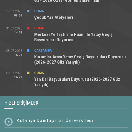
GSF 2026 Özel Yetenek Sınavı İlanı
CUMA
17.07.2026
09:00
Çocuk Yaz Atölyeleri
CUMA
31.07.2026
14:45
Merkezi Yerleştirme Puanı ile Yatay Geçiş
Başvuruları Duyurusu
ÇARŞAMBA
08.07.2026
16:21
Kurumlar Arası Yatay Geçiş Başvuruları Duyurusu
(2026-2027 Güz Yarıyılı)
CUMA
03.07.2026
16:21
Yan Dal Başvuruları Duyurusu (2026-2027 Güz
Yarıyılı)
HIZLI ERIŞIMLER
Kütahya Dumlupınar Üniversitesi