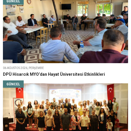
GÜNCEL
06 AĞUSTOS 2026, PERŞEMBE
DPÜ Hisarcık MYO’dan Hayat Üniversitesi Etkinlikleri
GÜNCEL