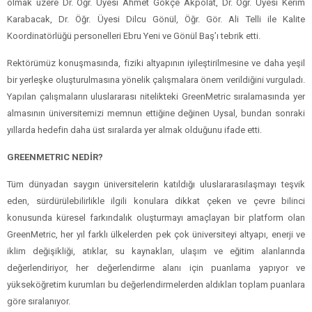
olmak üzere Dr. Öğr. Üyesi Ahmet Gökçe Akpolat, Dr. Öğr. Üyesi Kerim
Karabacak, Dr. Öğr. Üyesi Dilcu Gönül, Öğr. Gör. Ali Telli ile Kalite
Koordinatörlüğü personelleri Ebru Yeni ve Gönül Baş’ı tebrik etti.
Rektörümüz konuşmasında, fiziki altyapının iyileştirilmesine ve daha yeşil
bir yerleşke oluşturulmasına yönelik çalışmalara önem verildiğini vurguladı.
Yapılan çalışmaların uluslararası nitelikteki GreenMetric sıralamasında yer
almasının üniversitemizi memnun ettiğine değinen Uysal, bundan sonraki
yıllarda hedefin daha üst sıralarda yer almak olduğunu ifade etti.
GREENMETRIC NEDİR?
Tüm dünyadan saygın üniversitelerin katıldığı uluslararasılaşmayı teşvik
eden, sürdürülebilirlikle ilgili konulara dikkat çeken ve çevre bilinci
konusunda küresel farkındalık oluşturmayı amaçlayan bir platform olan
GreenMetric, her yıl farklı ülkelerden pek çok üniversiteyi altyapı, enerji ve
iklim değişikliği, atıklar, su kaynakları, ulaşım ve eğitim alanlarında
değerlendiriyor, her değerlendirme alanı için puanlama yapıyor ve
yükseköğretim kurumları bu değerlendirmelerden aldıkları toplam puanlara
göre sıralanıyor.