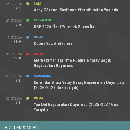
SALI
28.07.2026
12:21
Aday Öğrenci Sayfamız #tercihimdpu Yayında
PAZARTESI
27.07.2026
12:20
GSF 2026 Özel Yetenek Sınavı İlanı
CUMA
17.07.2026
09:00
Çocuk Yaz Atölyeleri
CUMA
31.07.2026
14:45
Merkezi Yerleştirme Puanı ile Yatay Geçiş
Başvuruları Duyurusu
ÇARŞAMBA
08.07.2026
16:21
Kurumlar Arası Yatay Geçiş Başvuruları Duyurusu
(2026-2027 Güz Yarıyılı)
CUMA
03.07.2026
16:21
Yan Dal Başvuruları Duyurusu (2026-2027 Güz
Yarıyılı)
HIZLI ERIŞIMLER