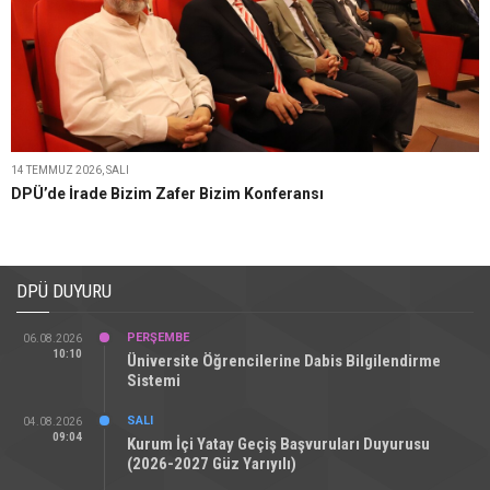
14 TEMMUZ 2026, SALI
DPÜ’de İrade Bizim Zafer Bizim Konferansı
DPÜ DUYURU
PERŞEMBE
06.08.2026
10:10
Üniversite Öğrencilerine Dabis Bilgilendirme
Sistemi
SALI
04.08.2026
09:04
Kurum İçi Yatay Geçiş Başvuruları Duyurusu
(2026-2027 Güz Yarıyılı)