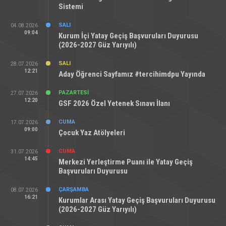
Sistemi
SALI
04.08.2026
09:04
Kurum İçi Yatay Geçiş Başvuruları Duyurusu
(2026-2027 Güz Yarıyılı)
SALI
28.07.2026
12:21
Aday Öğrenci Sayfamız #tercihimdpu Yayında
PAZARTESI
27.07.2026
12:20
GSF 2026 Özel Yetenek Sınavı İlanı
CUMA
17.07.2026
09:00
Çocuk Yaz Atölyeleri
CUMA
31.07.2026
14:45
Merkezi Yerleştirme Puanı ile Yatay Geçiş
Başvuruları Duyurusu
ÇARŞAMBA
08.07.2026
16:21
Kurumlar Arası Yatay Geçiş Başvuruları Duyurusu
(2026-2027 Güz Yarıyılı)