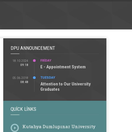
DPU ANNOUNCEMENT
FRIDAY
18.10.2024
09:18
E - Appointment System
TUESDAY
05.06.2018
08:48
Attention to Our University
Graduates
QUICK LINKS
Kutahya Dumlupınar University