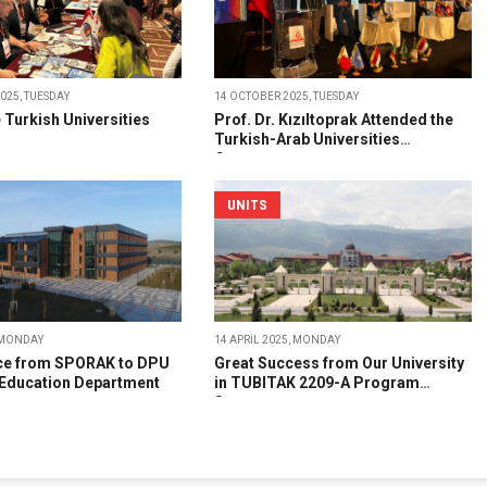
025, TUESDAY
14 OCTOBER 2025, TUESDAY
 Turkish Universities
Prof. Dr. Kızıltoprak Attended the
Turkish-Arab Universities
Congress
UNITS
 MONDAY
14 APRIL 2025, MONDAY
ce from SPORAK to DPU
Great Success from Our University
Education Department
in TUBITAK 2209-A Program
Support