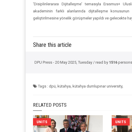
'Disiplinlerarası Dijitalleşme' temasıyla Erasmus+ Ulu
akademinin farklı alanlarında dijitalleşme konusunun ele
geliştirilmesine yönelik görüşmeler yapıldı ve gelecekte hay
Share this article
DPU Press - 20 May 2025, Tuesday / read by
1516
persons
Tags : dpü, kütahya, kütahya dumlupınar university,
RELATED POSTS
UNITS
UNITS