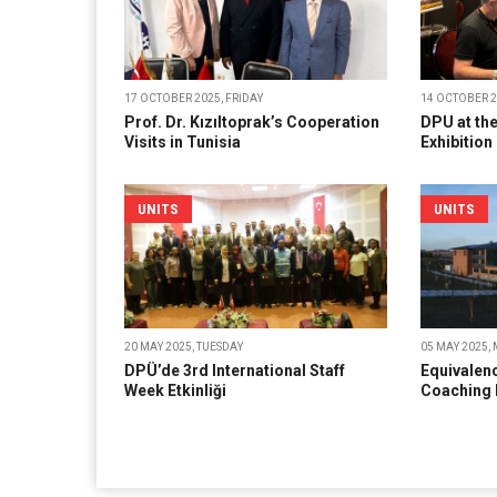
17 OCTOBER 2025, FRIDAY
14 OCTOBER 2
Prof. Dr. Kızıltoprak’s Cooperation
DPU at the
Visits in Tunisia
Exhibition
UNITS
UNITS
20 MAY 2025, TUESDAY
05 MAY 2025,
DPÜ’de 3rd International Staff
Equivalen
Week Etkinliği
Coaching 